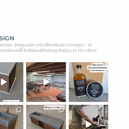
SIGN
der designade och tillverkade i Sverige - vi
a önskemål!
kristian@betongdesign.se för offert