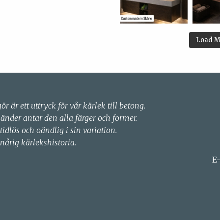
Load M
gör är ett uttryck för vår kärlek till betong.
händer antar den alla färger och former.
 tidlös och oändlig i sin variation.
nårig kärlekshistoria.
E