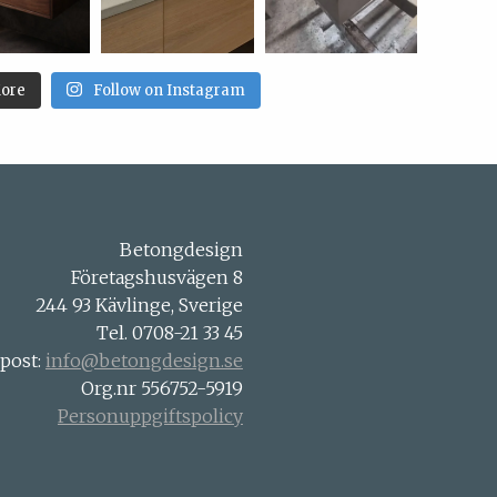
ore
Follow on Instagram
Betongdesign
Företagshusvägen 8
244 93 Kävlinge, Sverige
Tel. 0708-21 33 45
-post:
info@betongdesign.se
Org.nr 556752-5919
Personuppgiftspolicy