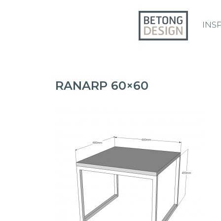
INS
RANARP 60×60