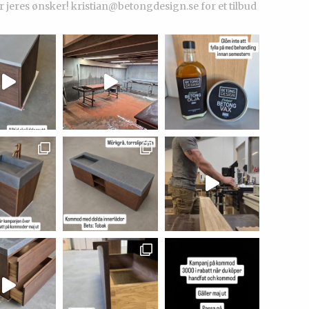
r jeres ønsker!
kristian@betongdesign.se for et tilbud