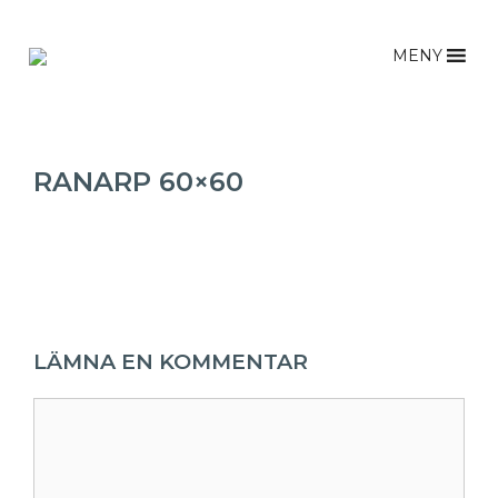
Hoppa
till
MENY
innehåll
RANARP 60×60
LÄMNA EN KOMMENTAR
Kommentar