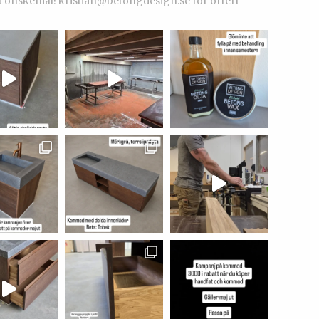
a önskemål!
kristian@betongdesign.se för offert