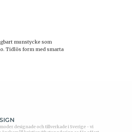
ragbart munstycke som
ho. Tidlös form med smarta
SIGN
der designade och tillverkade i Sverige - vi