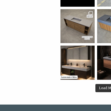
Load M