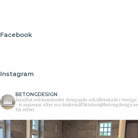
Facebook
Instagram
BETONGDESIGN
Handfat och kommoder designade och tillverkade i Sverige
- vi anpassar efter era önskemål!
kristian@betongdesign.se
för offert