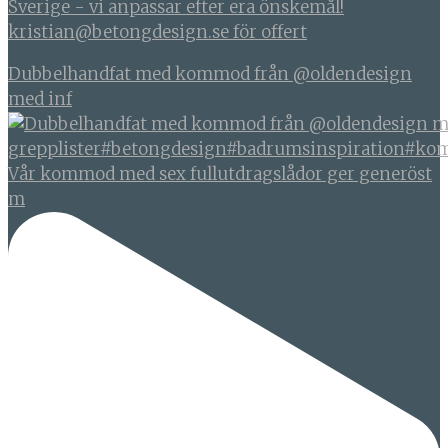
Sverige - vi anpassar efter era önskemål!
kristian@betongdesign.se för offert
Dubbelhandfat med kommod från @oldendesign
med inf
Vår kommod med sex fullutdragslådor ger generöst
m