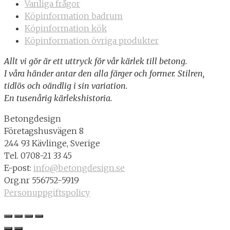
Vanliga frågor
Köpinformation badrum
Köpinformation kök
Köpinformation övriga produkter
Allt vi gör är ett uttryck för vår kärlek till betong.
I våra händer antar den alla färger och former. Stilren,
tidlös och oändlig i sin variation.
En tusenårig kärlekshistoria.
Betongdesign
Företagshusvägen 8
244 93 Kävlinge, Sverige
Tel. 0708-21 33 45
E-post:
info@betongdesign.se
Org.nr 556752-5919
Personuppgiftspolicy