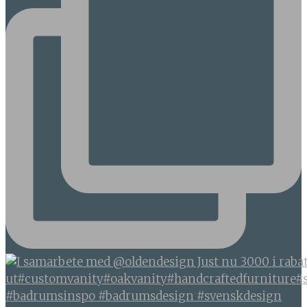
#badrumsinspo #badrumsdesign #svenskdesign