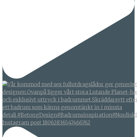
Instagram post 18062836547466762