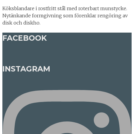
Köksblandare i rostfritt stål med roterbart munstycke.
Nytänkande formgivning som förenklar rengöring av
disk och diskho.
FACEBOOK
INSTAGRAM