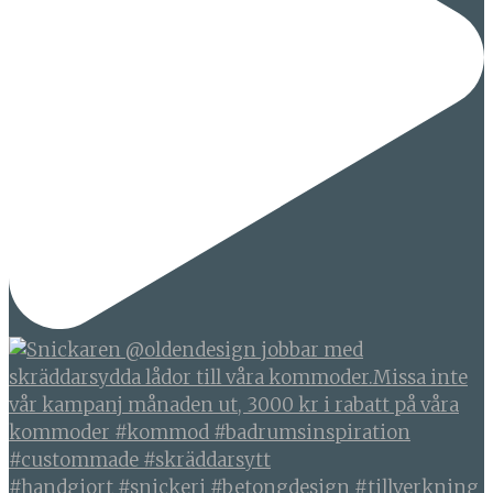
#handgjort #snickeri #betongdesign #tillverkning