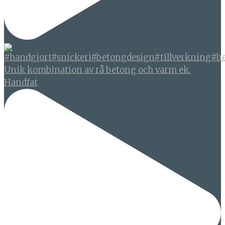
Unik kombination av rå betong och varm ek.
Handfat