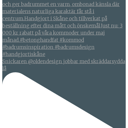
Snickaren @oldendesign jobbar med skräddarsydda
lå