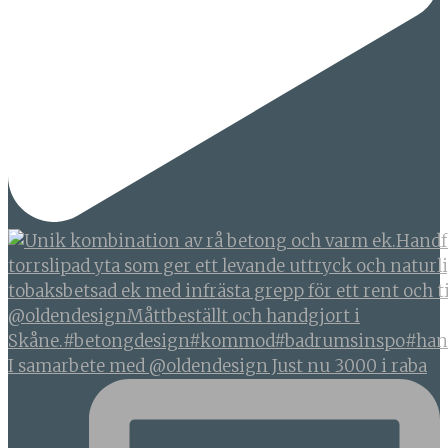
I samarbete med @oldendesign Just nu 3000 i raba