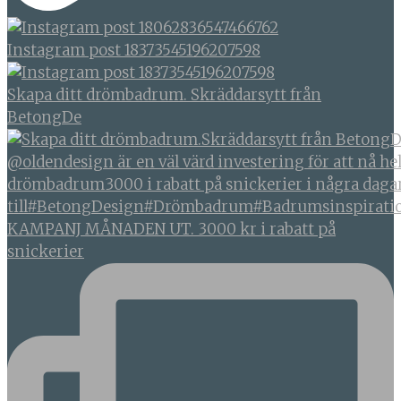
Instagram post 18373545196207598
Skapa ditt drömbadrum. Skräddarsytt från
BetongDe
KAMPANJ MÅNADEN UT. 3000 kr i rabatt på
snickerier