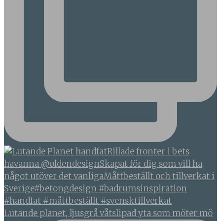
Lutande planet, ljusgrå våtslipad yta som möter mö