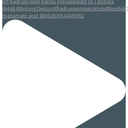
Instagram post 18062836547466762