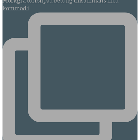
Mörkgrå torrslipad betong tillsammans med
kommod i