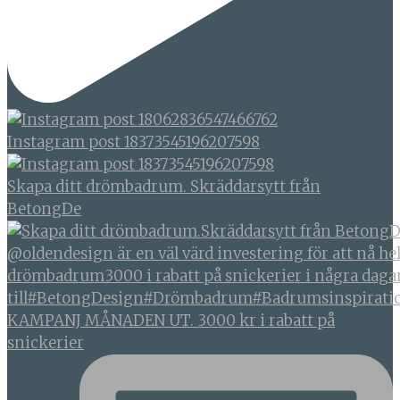
Instagram post 18373545196207598
Skapa ditt drömbadrum. Skräddarsytt från
BetongDe
KAMPANJ MÅNADEN UT. 3000 kr i rabatt på
snickerier