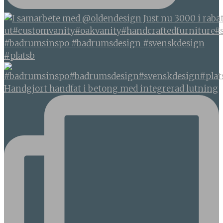
#badrumsinspo #badrumsdesign #svenskdesign
#platsb
Handgjort handfat i betong med integrerad lutning