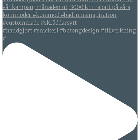
#handgjort #snickeri #betongdesign #tillverkning
#