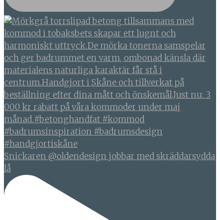
Snickaren @oldendesign jobbar med skräddarsydda
lå