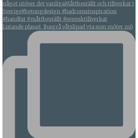
Lutande planet, ljusgrå våtslipad yta som möter mö