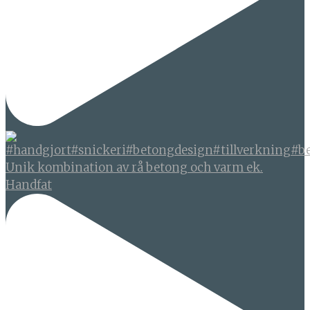
Unik kombination av rå betong och varm ek.
Handfat