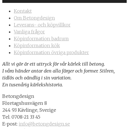
Kontakt
Om Betongdesign
Leverans- och köpvillkor
Vanliga frågor
Köpinformation badrum
Köpinformation kök
Köpinformation övriga produkter
Allt vi gör är ett uttryck för vår kärlek till betong.
I våra händer antar den alla färger och former. Stilren,
tidlös och oändlig i sin variation.
En tusenårig kärlekshistoria.
Betongdesign
Företagshusvägen 8
244 93 Kävlinge, Sverige
Tel. 0708-21 33 45
E-post:
info@betongdesign.se