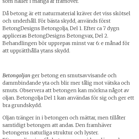
som håller i många år framöver.
Då betong är ett naturmaterial kräver det viss skötsel
och underhåll. För bästa skydd, används först
BetongDesigns Betongolja, Del 1. Efter ca 7 dygn
appliceras BetongDesigns Betongvax, Del 2.
Behandlingen bör upprepas minst var 6: e månad för
att upprätthålla ytans skydd.
Betongoljan
ger betong en smutsavvisande och
dammbindande yta och blir mer tålig mot vätska och
smuts. Observera att betongen kan mörkna något av
oljan. Betongolja Del 1 kan användas för sig och ger ett
bra grundskydd.
Oljan tränger in i betongen och mättar, men tillåter
samtidigt betongen att andas. Den framhäver
betongens naturliga struktur och lyster.