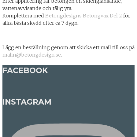
Efter applicering får betongen en sidenglänsande,
vattenavvisande och tålig yta.
Komplettera med
Betongdesigns Betongvax Del 2
för
allra bästa skydd efter ca 7 dygn.
Lägg en beställning genom att skicka ett mail till oss på
malin@betongdesign.se
.
FACEBOOK
INSTAGRAM