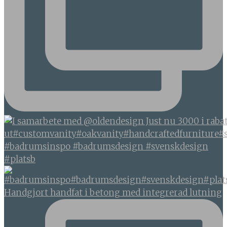
#badrumsinspo #badrumsdesign #svenskdesign
#platsb
Handgjort handfat i betong med integrerad lutning