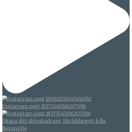
Instagram post 18373545196207598
Skapa ditt drömbadrum. Skräddarsytt från
BetongDe