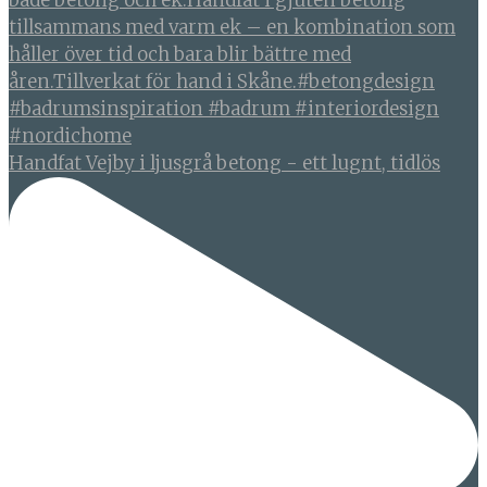
Handfat Vejby i ljusgrå betong - ett lugnt, tidlös