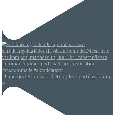
#handgjort #snickeri #betongdesign #tillverkning
#