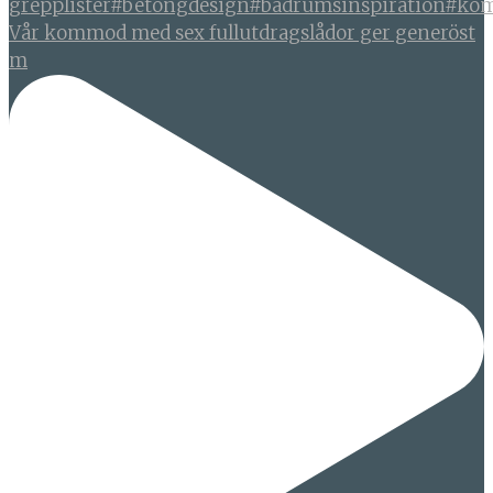
Vår kommod med sex fullutdragslådor ger generöst
m