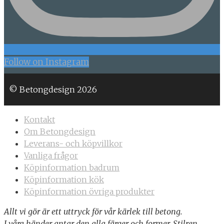
Follow on Instagram
© Betongdesign 2026
Kontakt
Om Betongdesign
Leverans- och köpvillkor
Vanliga frågor
Köpinformation badrum
Köpinformation kök
Köpinformation övriga produkter
Allt vi gör är ett uttryck för vår kärlek till betong.
I våra händer antar den alla färger och former. Stilren,