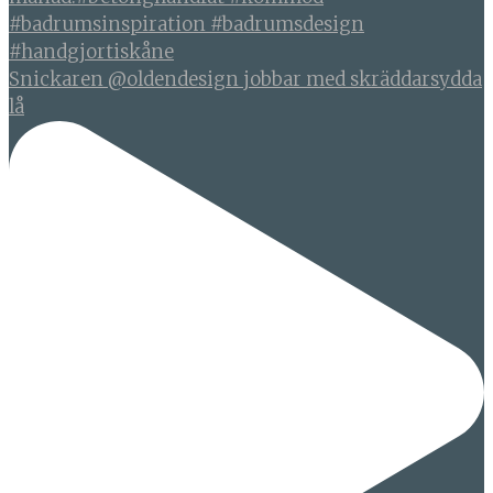
Snickaren @oldendesign jobbar med skräddarsydda
lå