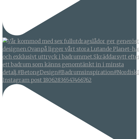
Instagram post 18062836547466762