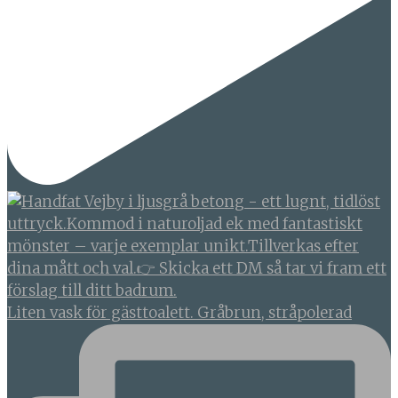
Liten vask för gästtoalett. Gråbrun, stråpolerad