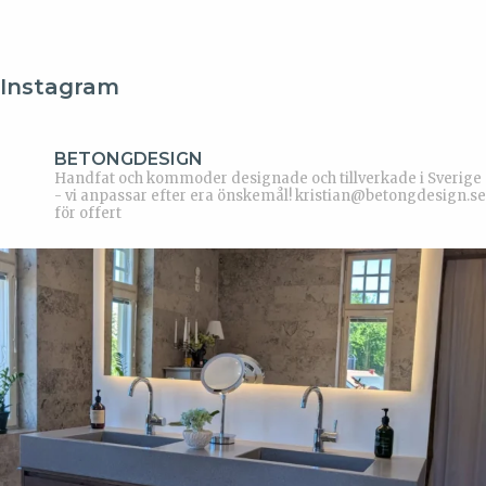
Instagram
BETONGDESIGN
Handfat och kommoder designade och tillverkade i Sverige
- vi anpassar efter era önskemål!
kristian@betongdesign.se
för offert