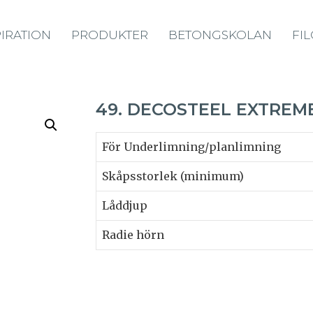
PIRATION
PRODUKTER
BETONGSKOLAN
FI
49. DECOSTEEL EXTREM
För Underlimning/planlimning
Skåpsstorlek (minimum)
Låddjup
Radie hörn