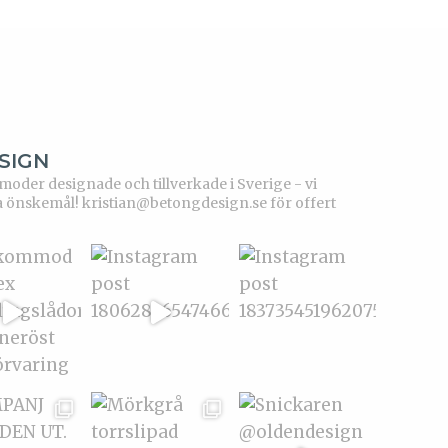
SIGN
der designade och tillverkade i Sverige - vi
a önskemål!
kristian@betongdesign.se för offert