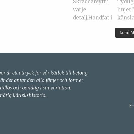
Load M
gör är ett uttryck för vår kärlek till betong.
händer antar den alla färger och former.
 tidlös och oändlig i sin variation.
nårig kärlekshistoria.
E