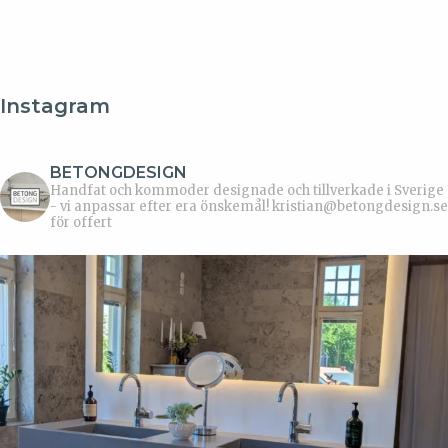
Instagram
BETONGDESIGN
Handfat och kommoder designade och tillverkade i Sverige
- vi anpassar efter era önskemål!
kristian@betongdesign.se
för offert