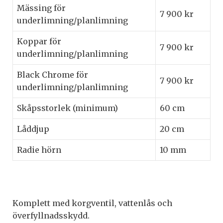
Mässing för
7 900 kr
underlimning/planlimning
Koppar för
7 900 kr
underlimning/planlimning
Black Chrome för
7 900 kr
underlimning/planlimning
Skåpsstorlek (minimum)
60 cm
Låddjup
20 cm
Radie hörn
10 mm
Komplett med korgventil, vattenlås och
överfyllnadsskydd.