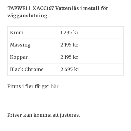
TAPWELL XACC167 Vattenlås i metall för
vägganslutning.
Krom
1 295 kr
Mässing
2 195 kr
Koppar
2 195 kr
Black Chrome
2 695 kr
Finns i fler färger
här
.
Priser kan komma att justeras.