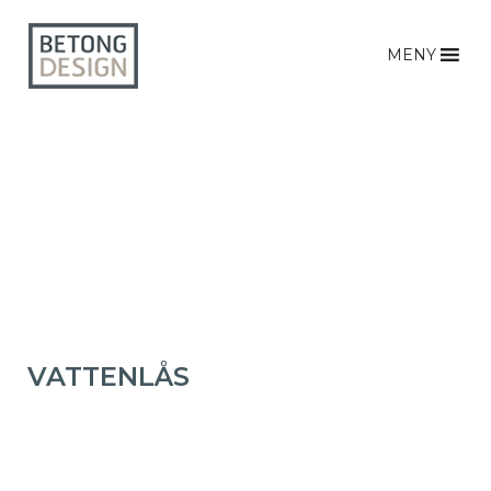
MENY
VATTENLÅS