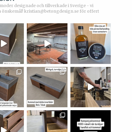
der designade och tillverkade i Sverige - vi
a önskemål!
kristian@betongdesign.se för offert