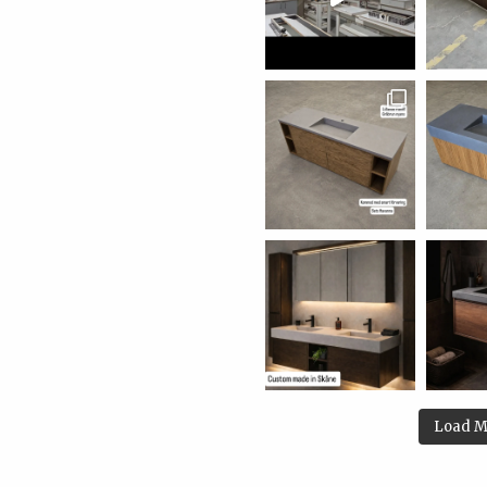
Load M