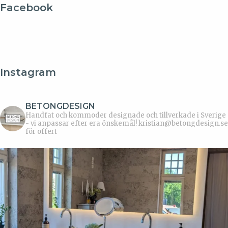
Facebook
Instagram
BETONGDESIGN
Handfat och kommoder designade och tillverkade i Sverige
- vi anpassar efter era önskemål!
kristian@betongdesign.se
för offert