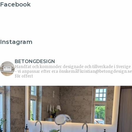
Facebook
Instagram
BETONGDESIGN
Handfat och kommoder designade och tillverkade i Sverige
- vi anpassar efter era önskemål!
kristian@betongdesign.se
för offert