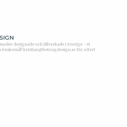
SIGN
der designade och tillverkade i Sverige - vi
a önskemål!
kristian@betongdesign.se för offert