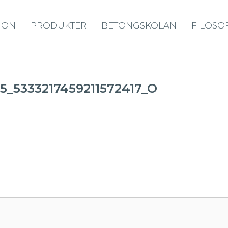
ION
PRODUKTER
BETONGSKOLAN
FILOSOF
5_5333217459211572417_O