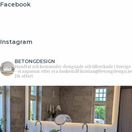
Facebook
Instagram
BETONGDESIGN
Handfat och kommoder designade och tillverkade i Sverige
- vi anpassar efter era önskemål!
kristian@betongdesign.se
för offert