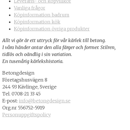
Leverans- och köpvillkor
Vanliga frågor
Köpinformation badrum
Köpinformation kök
Köpinformation övriga produkter
Allt vi gör är ett uttryck för vår kärlek till betong.
I våra händer antar den alla färger och former. Stilren,
tidlös och oändlig i sin variation.
En tusenårig kärlekshistoria.
Betongdesign
Företagshusvägen 8
244 93 Kävlinge, Sverige
Tel. 0708-21 33 45
E-post:
info@betongdesign.se
Org.nr 556752-5919
Personuppgiftspolicy