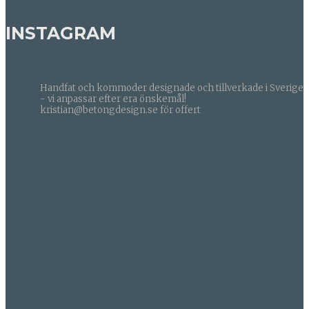
INSTAGRAM
BETONGDESIGN
Handfat och kommoder designade och tillverkade i Sverige
- vi anpassar efter era önskemål!
kristian@betongdesign.se för offert