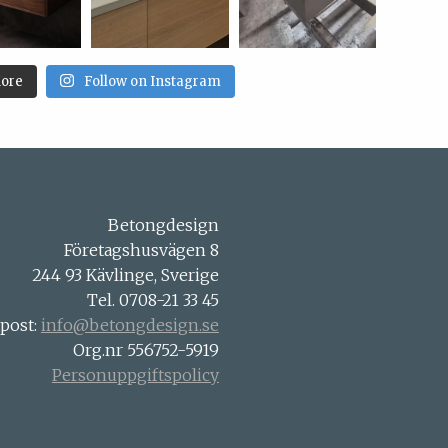
ore
Follow on Instagram
Betongdesign
Företagshusvägen 8
244 93 Kävlinge, Sverige
Tel. 0708-21 33 45
-post:
info@betongdesign.se
Org.nr 556752-5919
Personuppgiftspolicy