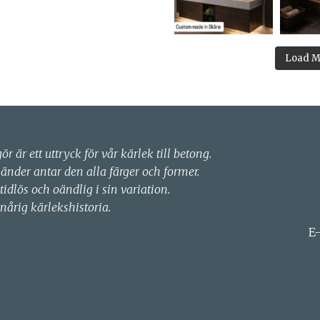
Load M
gör är ett uttryck för vår kärlek till betong.
händer antar den alla färger och former.
 tidlös och oändlig i sin variation.
nårig kärlekshistoria.
E