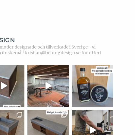
SIGN
der designade och tillverkade i Sverige - vi
a önskemål!
kristian@betongdesign.se för offert