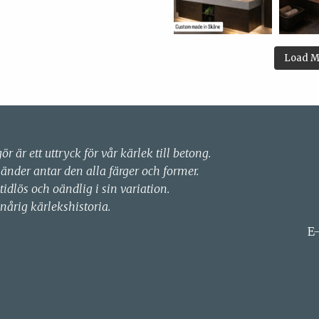
Load M
gör är ett uttryck för vår kärlek till betong.
händer antar den alla färger och former.
 tidlös och oändlig i sin variation.
nårig kärlekshistoria.
E