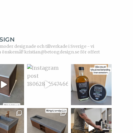
SIGN
der designade och tillverkade i Sverige - vi
a önskemål!
kristian@betongdesign.se för offert