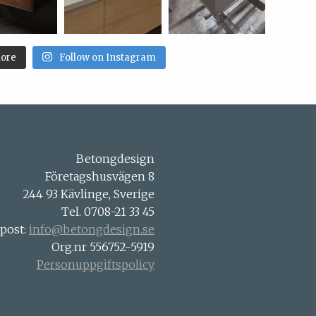
ore
Follow on Instagram
Betongdesign
Företagshusvägen 8
244 93 Kävlinge, Sverige
Tel. 0708-21 33 45
-post:
info@betongdesign.se
Org.nr 556752-5919
Personuppgiftspolicy