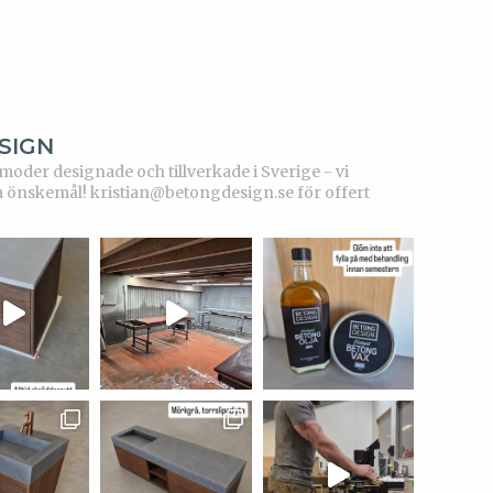
SIGN
der designade och tillverkade i Sverige - vi
a önskemål!
kristian@betongdesign.se för offert