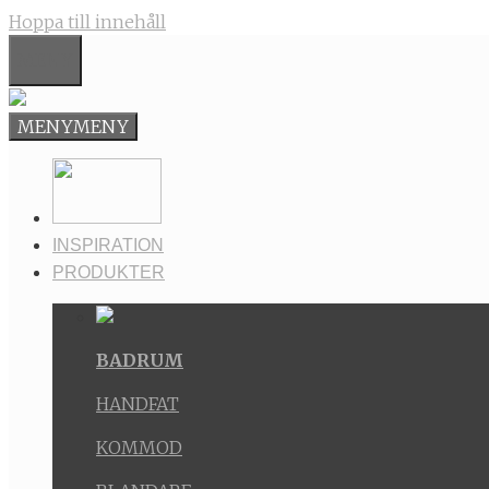
Hoppa till innehåll
MENY
MENY
MENY
INSPIRATION
PRODUKTER
BADRUM
HANDFAT
KOMMOD