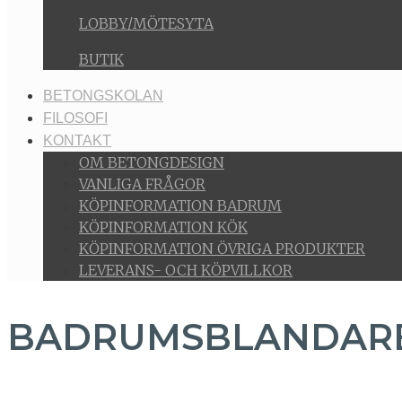
LOBBY/MÖTESYTA
BUTIK
BETONGSKOLAN
FILOSOFI
KONTAKT
OM BETONGDESIGN
VANLIGA FRÅGOR
KÖPINFORMATION BADRUM
KÖPINFORMATION KÖK
KÖPINFORMATION ÖVRIGA PRODUKTER
LEVERANS- OCH KÖPVILLKOR
BADRUMSBLANDARE 