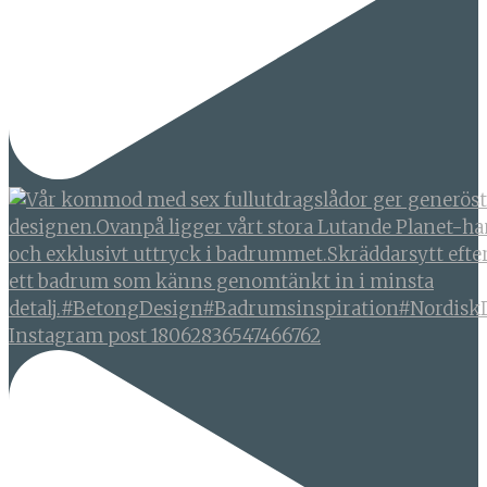
Instagram post 18062836547466762