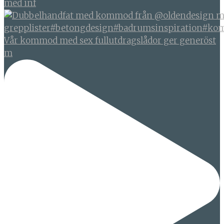
med inf
Vår kommod med sex fullutdragslådor ger generöst
m