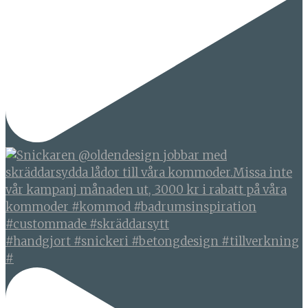
#handgjort #snickeri #betongdesign #tillverkning
#