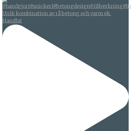
Unik kombination av rå betong och varm ek.
Handfat