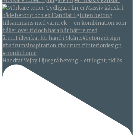
Mörkare toner. Tydligare linjer. Massiv känsla i
Handfat Vejby i ljusgrå betong - ett lugnt, tidlös