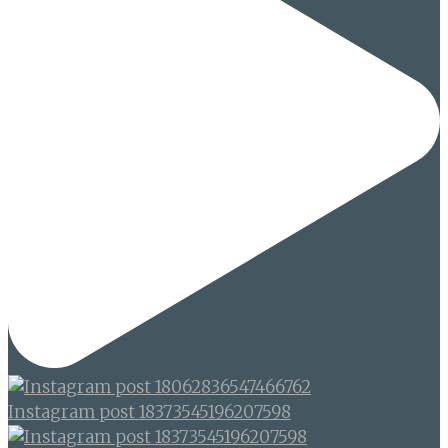
Instagram post 18373545196207598