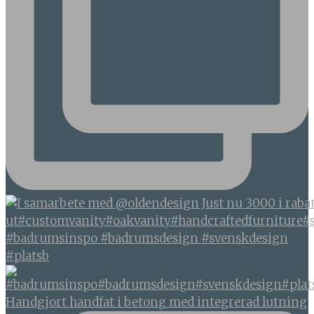
#badrumsinspo #badrumsdesign #svenskdesign
#platsb
Handgjort handfat i betong med integrerad lutning