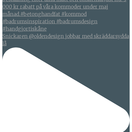
Snickaren @oldendesign jobbar med skräddarsydda
lå