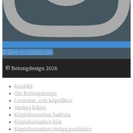
Follow on Instagram
© Betongdesign 2026
Kontakt
Om Betongdesign
Leverans- och köpvillkor
Vanliga frågor
Köpinformation badrum
Köpinformation kök
Köpinformation övriga produkter