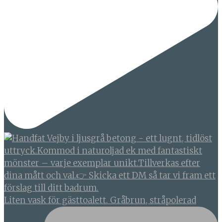
Liten vask för gästtoalett. Gråbrun, stråpolerad