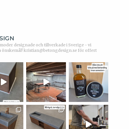
SIGN
der designade och tillverkade i Sverige - vi
a önskemål!
kristian@betongdesign.se för offert