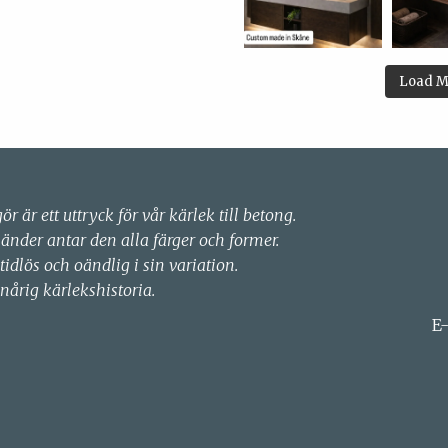
Load M
gör är ett uttryck för vår kärlek till betong.
händer antar den alla färger och former.
 tidlös och oändlig i sin variation.
nårig kärlekshistoria.
E