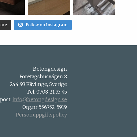
ore
Follow on Instagram
Betongdesign
Företagshusvägen 8
244 93 Kävlinge, Sverige
Tel. 0708-21 33 45
-post:
info@betongdesign.se
Org.nr 556752-5919
Personuppgiftspolicy