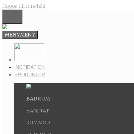
Hoppa till innehåll
MENY
MENY
MENY
INSPIRATION
PRODUKTER
BADRUM
HANDFAT
KOMMOD