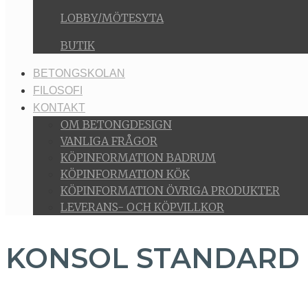
LOBBY/MÖTESYTA
BUTIK
BETONGSKOLAN
FILOSOFI
KONTAKT
OM BETONGDESIGN
VANLIGA FRÅGOR
KÖPINFORMATION BADRUM
KÖPINFORMATION KÖK
KÖPINFORMATION ÖVRIGA PRODUKTER
LEVERANS- OCH KÖPVILLKOR
KONSOL STANDARD