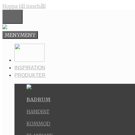
Hoppa till innehåll
MENY
MENY
MENY
INSPIRATION
PRODUKTER
BADRUM
HANDFAT
KOMMOD