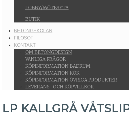
LOBBY/MÖTESYTA
BUTIK
BETONGSKOLAN
FILOSOFI
KONTAKT
OM BETONGDESIGN
VANLIGA FRÅGOR
KÖPINFORMATION BADRUM
KÖPINFORMATION KÖK
KÖPINFORMATION ÖVRIGA PRODUKTER
LEVERANS- OCH KÖPVILLKOR
LP KALLGRÅ VÅTSLI