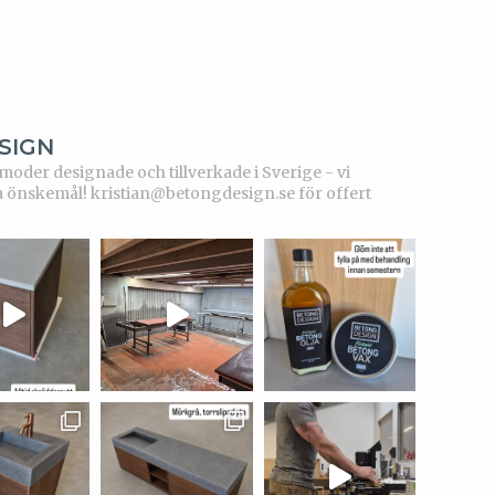
SIGN
der designade och tillverkade i Sverige - vi
a önskemål!
kristian@betongdesign.se för offert