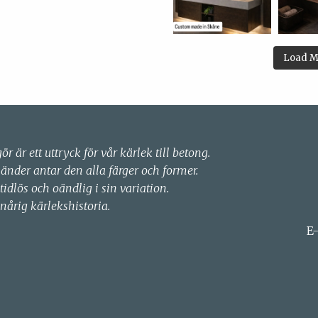
Load M
gör är ett uttryck för vår kärlek till betong.
händer antar den alla färger och former.
 tidlös och oändlig i sin variation.
nårig kärlekshistoria.
E