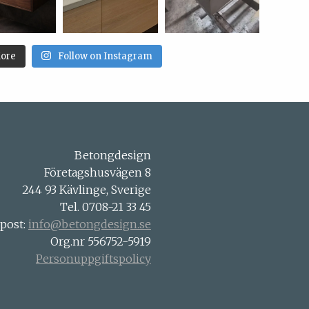
ore
Follow on Instagram
Betongdesign
Företagshusvägen 8
244 93 Kävlinge, Sverige
Tel. 0708-21 33 45
-post:
info@betongdesign.se
Org.nr 556752-5919
Personuppgiftspolicy