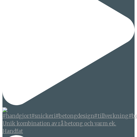
Unik kombination av rå betong och varm ek.
Handfat