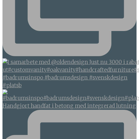
#badrumsinspo #badrumsdesign #svenskdesign
#platsb
Handgjort handfat i betong med integrerad lutning