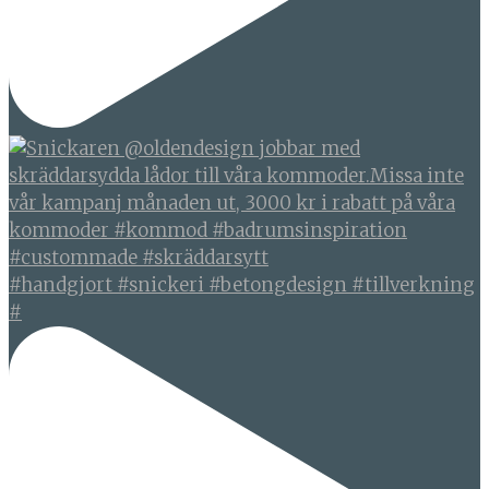
#handgjort #snickeri #betongdesign #tillverkning
#