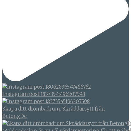
Instagram post 18373545196207598
Skapa ditt drömbadrum. Skräddarsytt från
BetongDe