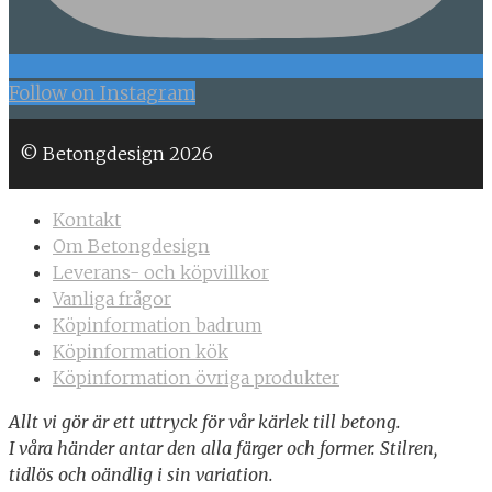
Follow on Instagram
© Betongdesign 2026
Kontakt
Om Betongdesign
Leverans- och köpvillkor
Vanliga frågor
Köpinformation badrum
Köpinformation kök
Köpinformation övriga produkter
Allt vi gör är ett uttryck för vår kärlek till betong.
I våra händer antar den alla färger och former. Stilren,
tidlös och oändlig i sin variation.