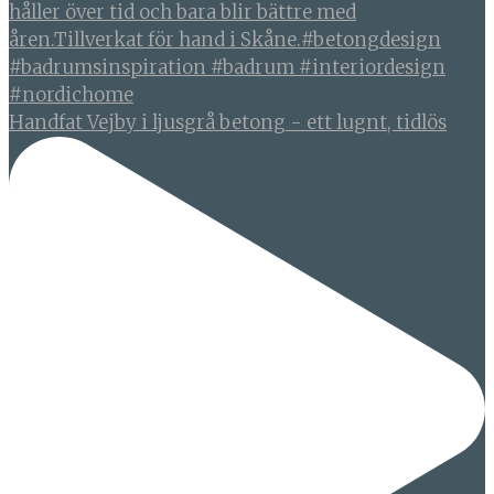
Handfat Vejby i ljusgrå betong - ett lugnt, tidlös