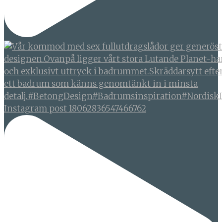
Instagram post 18062836547466762