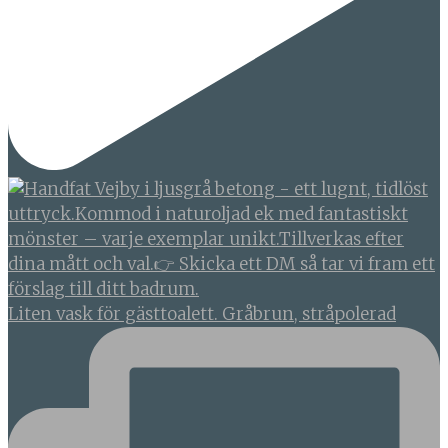
Liten vask för gästtoalett. Gråbrun, stråpolerad