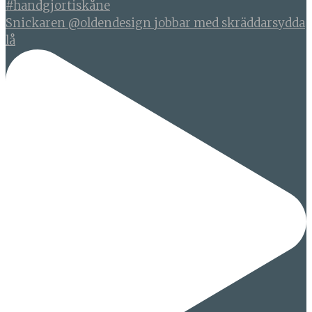
Snickaren @oldendesign jobbar med skräddarsydda
lå