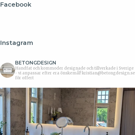
Facebook
Instagram
BETONGDESIGN
Handfat och kommoder designade och tillverkade i Sverige
- vi anpassar efter era önskemål!
kristian@betongdesign.se
för offert