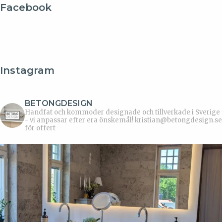
Facebook
Instagram
BETONGDESIGN
Handfat och kommoder designade och tillverkade i Sverige
- vi anpassar efter era önskemål!
kristian@betongdesign.se
för offert