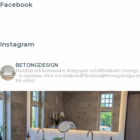
Facebook
Instagram
BETONGDESIGN
Handfat och kommoder designade och tillverkade i Sverige
- vi anpassar efter era önskemål!
kristian@betongdesign.se
för offert