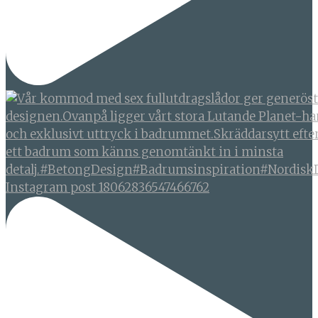
Instagram post 18062836547466762