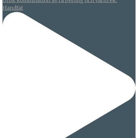
Unik kombination av rå betong och varm ek.
Handfat