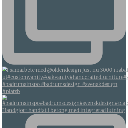
#badrumsinspo #badrumsdesign #svenskdesign
#platsb
Handgjort handfat i betong med integrerad lutning