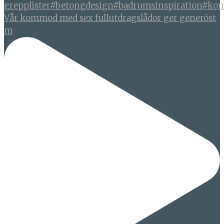
Vår kommod med sex fullutdragslådor ger generöst
m