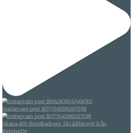
Instagram post 18373545196207598
Skapa ditt drömbadrum. Skräddarsytt från
BetongDe