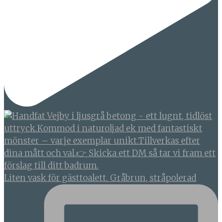
Liten vask för gästtoalett. Gråbrun, stråpolerad