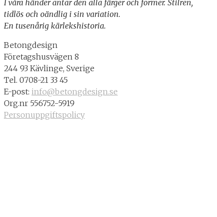
I våra händer antar den alla färger och former. Stilren,
tidlös och oändlig i sin variation.
En tusenårig kärlekshistoria.
Betongdesign
Företagshusvägen 8
244 93 Kävlinge, Sverige
Tel. 0708-21 33 45
E-post:
info@betongdesign.se
Org.nr 556752-5919
Personuppgiftspolicy