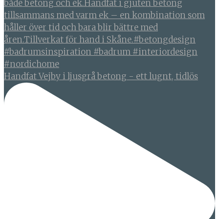
Handfat Vejby i ljusgrå betong - ett lugnt, tidlös