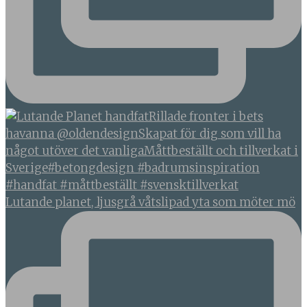
Lutande planet, ljusgrå våtslipad yta som möter mö