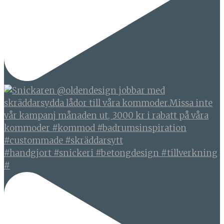
#handgjort #snickeri #betongdesign #tillverkning
#