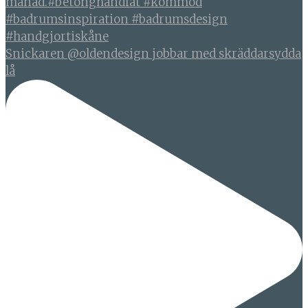
Snickaren @oldendesign jobbar med skräddarsydda
lå