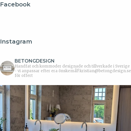
Facebook
Instagram
BETONGDESIGN
Handfat och kommoder designade och tillverkade i Sverige
- vi anpassar efter era önskemål!
kristian@betongdesign.se
för offert