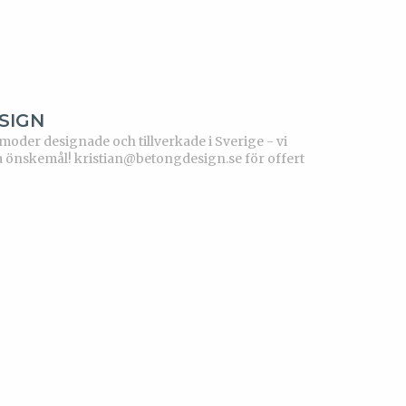
SIGN
der designade och tillverkade i Sverige - vi
a önskemål!
kristian@betongdesign.se för offert