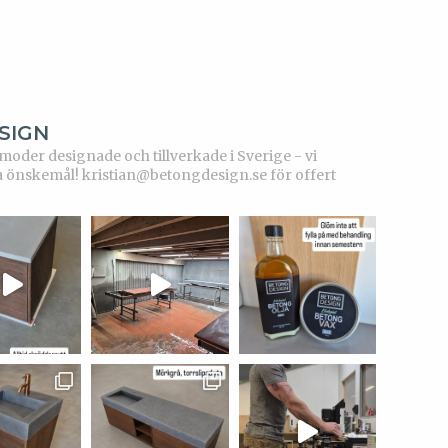
SIGN
der designade och tillverkade i Sverige - vi
a önskemål!
kristian@betongdesign.se för offert