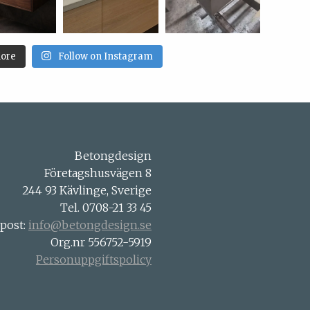
ore
Follow on Instagram
Betongdesign
Företagshusvägen 8
244 93 Kävlinge, Sverige
Tel. 0708-21 33 45
-post:
info@betongdesign.se
Org.nr 556752-5919
Personuppgiftspolicy