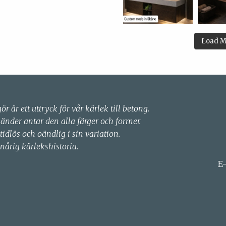
Load M
gör är ett uttryck för vår kärlek till betong.
händer antar den alla färger och former.
 tidlös och oändlig i sin variation.
nårig kärlekshistoria.
E