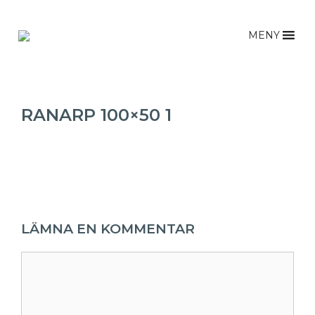
Hoppa
till
MENY
innehåll
RANARP 100×50 1
LÄMNA EN KOMMENTAR
Kommentar