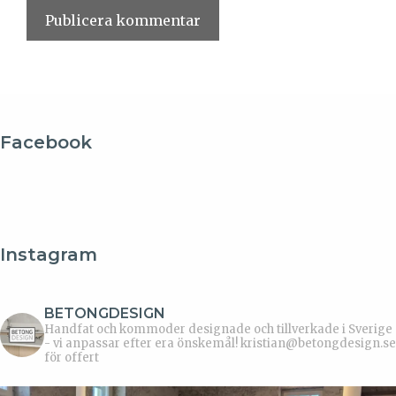
Facebook
Instagram
BETONGDESIGN
Handfat och kommoder designade och tillverkade i Sverige
- vi anpassar efter era önskemål!
kristian@betongdesign.se
för offert