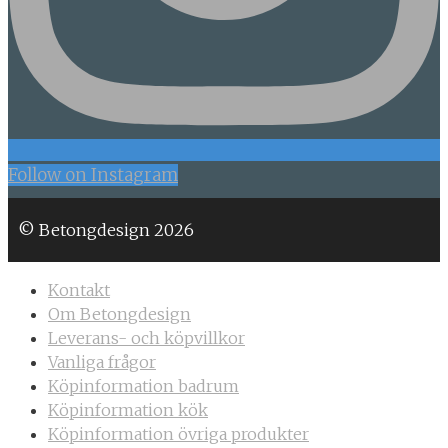
Follow on Instagram
© Betongdesign 2026
Kontakt
Om Betongdesign
Leverans- och köpvillkor
Vanliga frågor
Köpinformation badrum
Köpinformation kök
Köpinformation övriga produkter