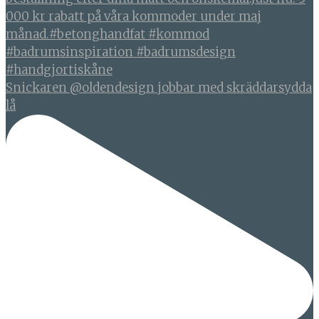
Snickaren @oldendesign jobbar med skräddarsydda
lå