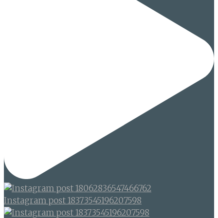
Instagram post 18373545196207598