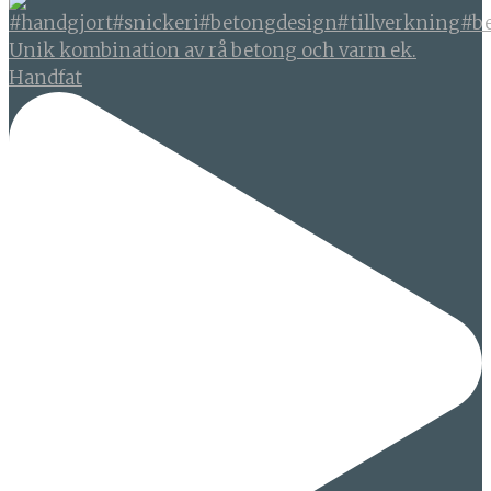
Unik kombination av rå betong och varm ek.
Handfat