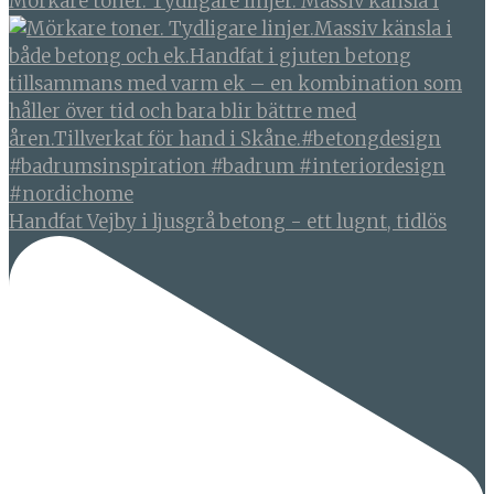
Mörkare toner. Tydligare linjer. Massiv känsla i
Handfat Vejby i ljusgrå betong - ett lugnt, tidlös