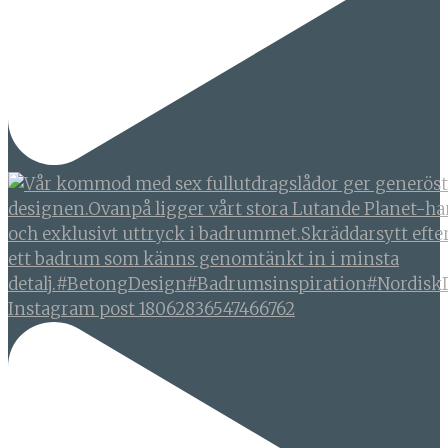
Instagram post 18062836547466762