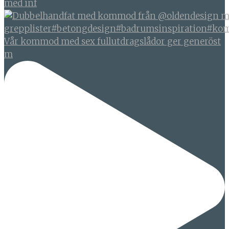
med inf
Vår kommod med sex fullutdragslådor ger generöst
m