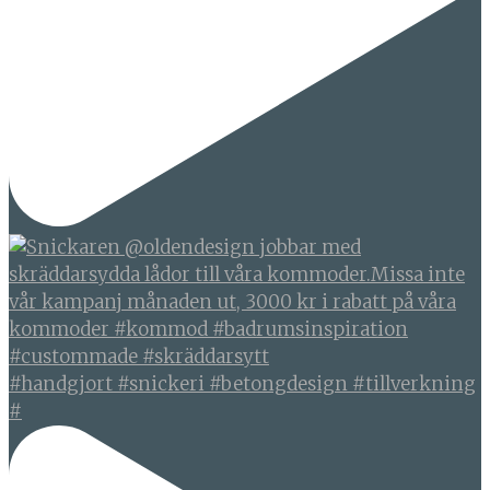
#handgjort #snickeri #betongdesign #tillverkning
#