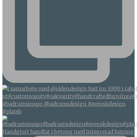
#badrumsinspo #badrumsdesign #svenskdesign
#platsb
Handgjort handfat i betong med integrerad lutning