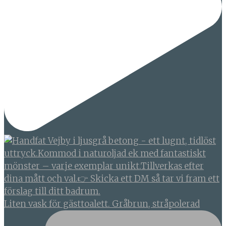
Liten vask för gästtoalett. Gråbrun, stråpolerad