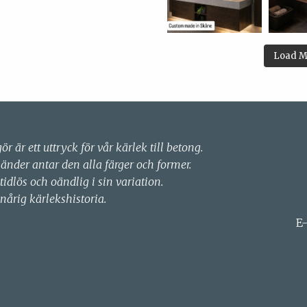
Load M
gör är ett uttryck för vår kärlek till betong.
händer antar den alla färger och former.
 tidlös och oändlig i sin variation.
nårig kärlekshistoria.
E