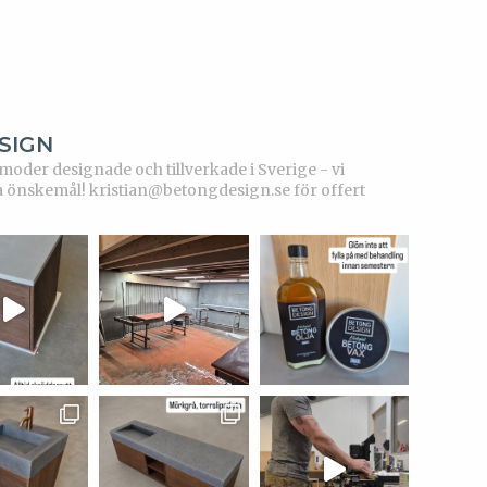
SIGN
der designade och tillverkade i Sverige - vi
a önskemål!
kristian@betongdesign.se för offert