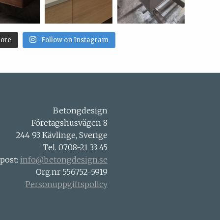
ore
Follow on Instagram
Betongdesign
Företagshusvägen 8
244 93 Kävlinge, Sverige
Tel. 0708-21 33 45
-post:
info@betongdesign.se
Org.nr 556752-5919
Personuppgiftspolicy