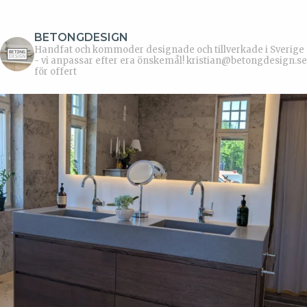
BETONGDESIGN
Handfat och kommoder designade och tillverkade i Sverige
- vi anpassar efter era önskemål!
kristian@betongdesign.se
för offert