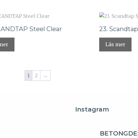
CANDTAP Steel Clear
23. Scandtap
mer
Läs mer
1
2
→
Instagram
BETONGDE