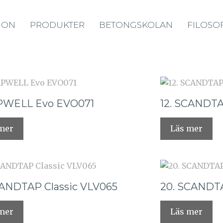
ION
PRODUKTER
BETONGSKOLAN
FILOSOF
APWELL Evo EVO071
12. SCANDTA
mer
Läs mer
CANDTAP Classic VLV065
20. SCANDTA
mer
Läs mer