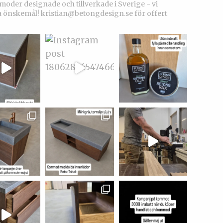
der designade och tillverkade i Sverige - vi
a önskemål!
kristian@betongdesign.se för offert