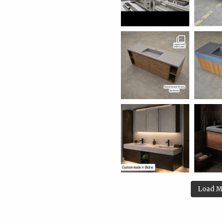
Load M