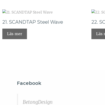
21. SCANDTAP Steel Wave
22. S
Läs mer
Läs 
Facebook
BetongDesign