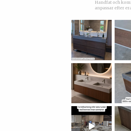
Handfat och kommo
anpassar efter er