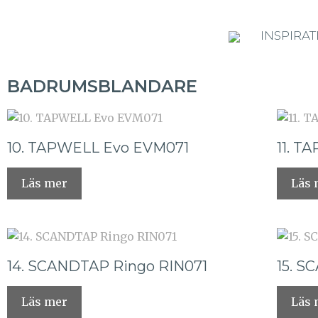
INSPIRAT
BADRUMSBLANDARE
10. TAPWELL Evo EVM071
11. T
Läs mer
Läs 
14. SCANDTAP Ringo RIN071
15. S
Läs mer
Läs 