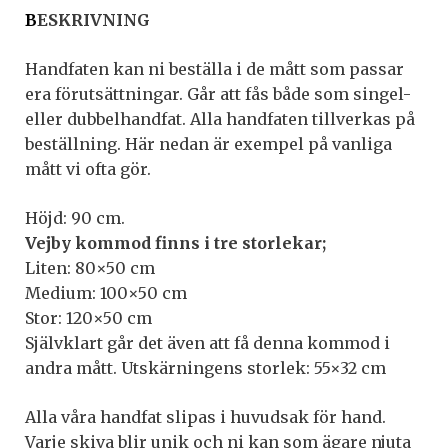
B
ESKRIVNING
Handfaten kan ni beställa i de mått som passar
era förutsättningar. Går att fås både som singel-
eller dubbelhandfat. Alla handfaten tillverkas på
beställning. Här nedan är exempel på vanliga
mått vi ofta gör.
Höjd: 90 cm.
Vejby kommod finns i tre storlekar;
Liten: 80×50 cm
Medium: 100×50 cm
Stor: 120×50 cm
Självklart går det även att få denna kommod i
andra mått. Utskärningens storlek: 55×32 cm
Alla våra handfat slipas i huvudsak för hand.
Varje skiva blir unik och ni kan som ägare njuta