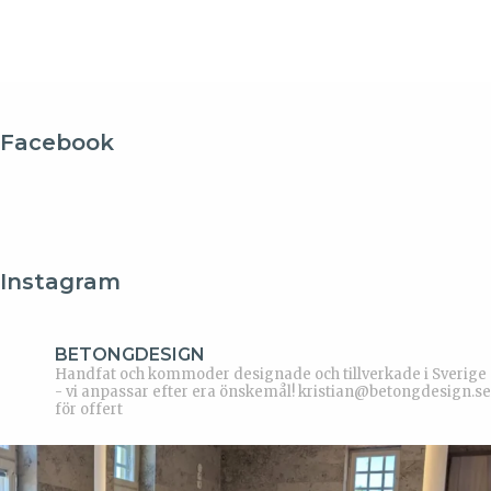
Facebook
Instagram
BETONGDESIGN
Handfat och kommoder designade och tillverkade i Sverige
- vi anpassar efter era önskemål!
kristian@betongdesign.se
för offert