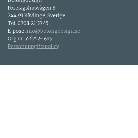
Betongdesign
Företagshusvägen 8
244 93 Kävlinge, Sverige
Tel. 0708-21 33 45
E-post:
info@betongdesign.se
Org.nr 556752-5919
Personuppgiftspolicy