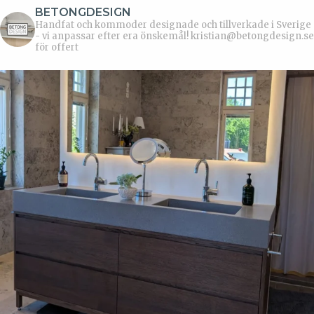
BETONGDESIGN
Handfat och kommoder designade och tillverkade i Sverige
- vi anpassar efter era önskemål!
kristian@betongdesign.se
för offert