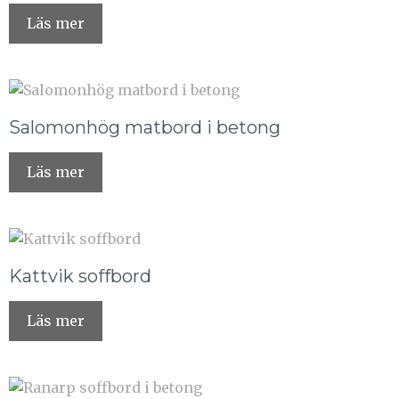
Läs mer
Salomonhög matbord i betong
Läs mer
Kattvik soffbord
Läs mer